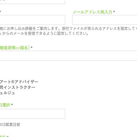
メールアドレス再入力
宛にお申し込み詳細をご案内します。添付ファイルが見られるアドレスを指定して
kuji.jp からのメールを受信できるように設定してください。
都道府県or国名)
必
須
項
アート®アドバイザー
目
児インストラクター
ェルジュ
日選択
催の3営業日前